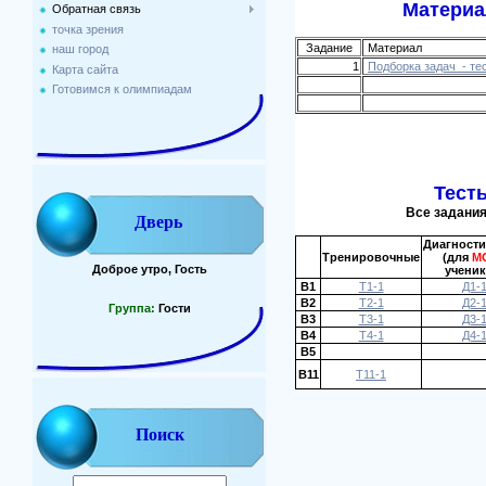
Материа
Обратная связь
точка зрения
Задание
Материал
наш город
1
Подборка задач - те
Карта сайта
Готовимся к олимпиадам
Тест
Все задания
Дверь
Диагности
Тренировочные
(для
М
Доброе утро, Гость
ученик
В1
Т1-1
Д1-
В2
Т2-1
Д2-
Группа:
Гости
В3
Т3-1
Д3-
В4
Т4-1
Д4-
В5
В11
Т11-1
Поиск