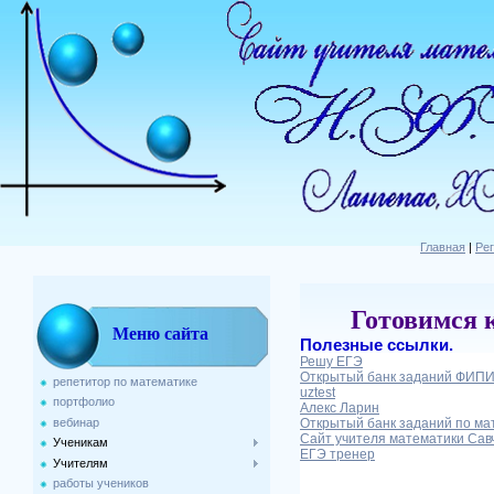
Главная
|
Ре
Готовимся 
Меню сайта
Полезные ссылки.
Решу ЕГЭ
Открытый банк заданий ФИП
репетитор по математике
uztest
портфолио
Алекс Ларин
вебинар
Открытый банк заданий по ма
Сайт учителя математики Савч
Ученикам
ЕГЭ тренер
Учителям
работы учеников