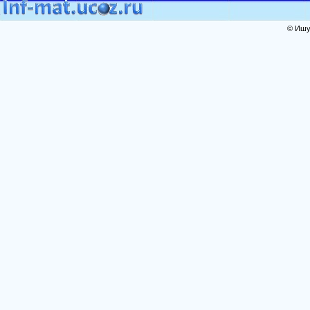
© Ишут