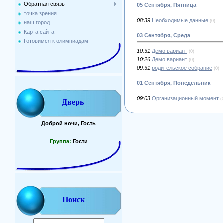
Обратная связь
05 Сентября, Пятница
точка зрения
08:39
Необходимые данные
(0)
наш город
Карта сайта
03 Сентября, Среда
Готовимся к олимпиадам
10:31
Демо вариант
(0)
10:26
Демо вариант
(0)
09:31
родительское собрание
(0)
01 Сентября, Понедельник
09:03
Организационный момент
(
Дверь
Доброй ночи, Гость
Группа:
Гости
Поиск