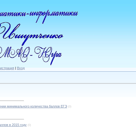
гистрация
|
Вход
ении минимального количества баллов ЕГЭ
(0)
ллов в 2015 году
(0)