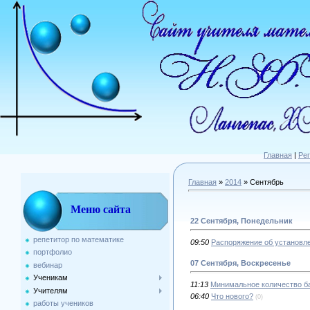
Главная
|
Ре
Главная
»
2014
»
Сентябрь
Меню сайта
22 Сентября, Понедельник
репетитор по математике
09:50
Распоряжение об установл
портфолио
07 Сентября, Воскресенье
вебинар
Ученикам
11:13
Минимальное количество ба
Учителям
06:40
Что нового?
(0)
работы учеников