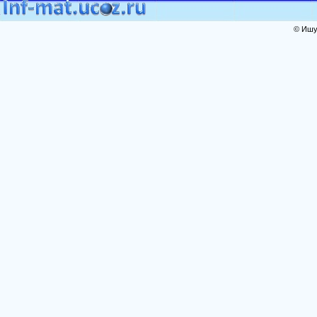
© Ишут