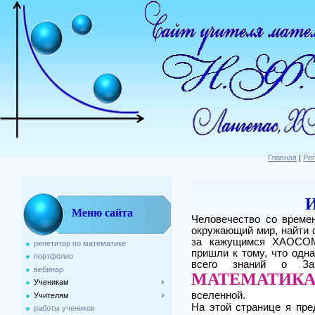
Главная
|
Ре
И
Меню сайта
Человечество со време
окружающий мир, найти 
за кажущимся ХАОСОМ
репетитор по математике
пришли к тому, что одн
портфолио
всего знаний о За
вебинар
МАТЕМАТИК
Ученикам
ной.
вселен
Учителям
На этой странице я пре
работы учеников