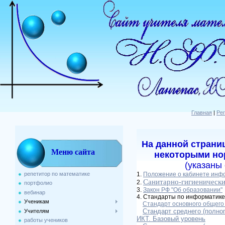
Главная
|
Ре
На данной страни
Меню сайта
некоторыми но
(указаны
репетитор по математике
1.
Положение о кабинете инф
Санитарно-гигиенически
2.
портфолио
3.
Закон РФ "Об образовании"
вебинар
4. Стандарты по информатике
Ученикам
Стандарт основного общего
Стандарт среднего (полно
Учителям
ИКТ. Базовый уровень
работы учеников