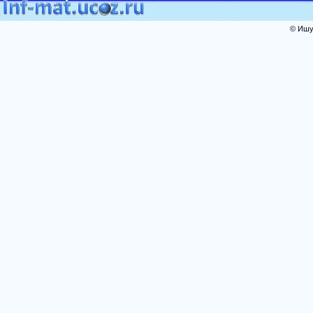
© Ишут