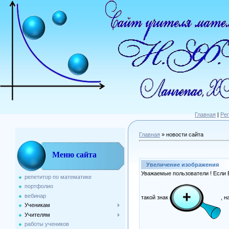
Главная
|
Ре
Главная
»
новости сайта
Меню сайта
Увеличение изображения
Уважаемые пользователи ! Если В
репетитор по математике
портфолио
вебинар
такой знак
, 
Ученикам
Учителям
работы учеников