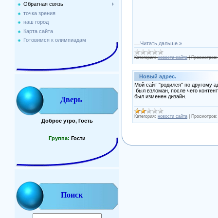
Обратная связь
точка зрения
наш город
Карта сайта
Готовимся к олимпиадам
...
Читать дальше »
Категория:
новости сайта
|
Просмотров:
Новый адрес.
Мой сайт "родился" по другому ад
был взломан, после чего контент
был изменен дизайн.
Дверь
Категория:
новости сайта
|
Просмотров:
Доброе утро, Гость
Группа:
Гости
Поиск