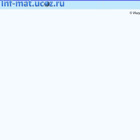
© Ишут