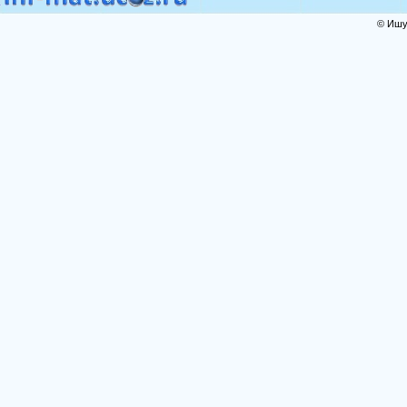
© Ишут