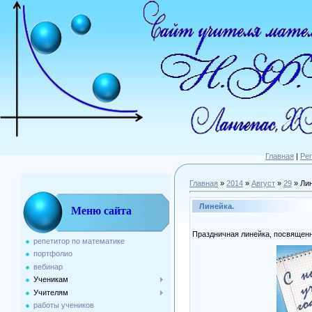
Главная
|
Ре
Главная
»
2014
»
Август
»
29
» Лин
Линейка.
Меню сайта
Праздничная линейка, посвященна
репетитор по математике
портфолио
вебинар
Ученикам
Учителям
работы учеников