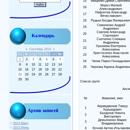
15
Мищенко Диана Сергеевн
Мороз Матвей
16
Александрович
Нифонтов Александр
17
Вячеславович
18
Рудько Богдан Валерьеви
Семененко Андрей
19
Андреевич
Сергеев Александр
20
Календарь
Сергеевич
Сыпченко Снежана
21
Андреевна
Уразаева Екатерина
22
«
Сентябрь 2014
»
Алексеевна
Христосенко Анастасия
Пн
Вт
Ср
Чт
Пт
Сб
Вс
23
Алексеевна
1
2
3
4
5
6
7
24
Чепик Павел Геннадьеви
8
9
10
11
12
13
14
25
Чернова Карина Андреевн
15
16
17
18
19
20
21
22
23
24
25
26
27
28
29
30
Список групп
Англ
№
Фамилия, имя
Акрамджонов Тимур
1
Хуршедович
Архив записей
Базарнов Никита
2
Викторович
Демьяненко Мария
3
2013 Март
Владимировна
2013 Июнь
4
Кочнев Артем Ильгамов