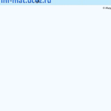
© Ишут