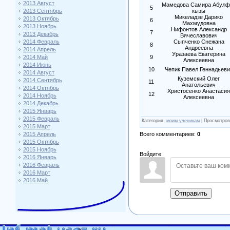
2013 Август
Мамедова Самира Абулф
5
2013 Сентябрь
кызы
Микеладзе Дарико
2013 Октябрь
6
Махмудовна
2013 Ноябрь
Нифонтов Александр
7
2013 Декабрь
Вячеславович
2014 Февраль
Сыпченко Снежана
8
Андреевна
2014 Апрель
Уразаева Екатерина
2014 Май
9
Алексеевна
2014 Июнь
10
Чепик Павел Геннадьеви
2014 Август
Куземский Олег
2014 Сентябрь
11
Анатольевич
2014 Октябрь
Христосенко Анастасия
12
2014 Ноябрь
Алексеевна
2014 Декабрь
2015 Январь
2015 Февраль
Категория
:
моим ученикам
|
Просмотров
2015 Март
Всего комментариев
:
0
2015 Апрель
2015 Октябрь
2015 Ноябрь
Войдите:
2016 Январь
2016 Февраль
2016 Март
2016 Май
Отправить