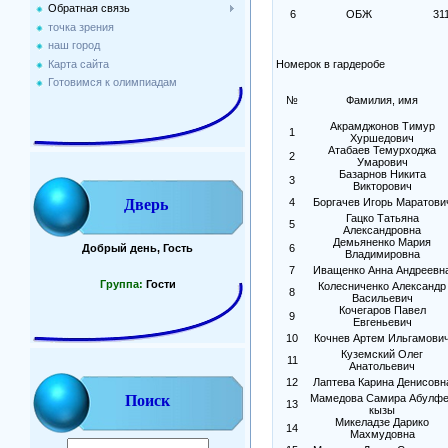
Обратная связь
6
ОБЖ
31
точка зрения
наш город
Карта сайта
Номерок в гардеробе
Готовимся к олимпиадам
№
Фамилия, имя
Акрамджонов Тимур
1
Хуршедович
Атабаев Темурходжа
2
Умарович
Базарнов Никита
3
Викторович
Дверь
4
Боргачев Игорь Маратови
Гацко Татьяна
5
Александровна
Демьяненко Мария
Добрый день, Гость
6
Владимировна
7
Иващенко Анна Андреевн
Группа:
Гости
Колесниченко Александр
8
Васильевич
Кочегаров Павел
9
Евгеньевич
10
Кочнев Артем Ильгамови
Куземский Олег
11
Анатольевич
12
Лаптева Карина Денисовн
Поиск
Мамедова Самира Абулф
13
кызы
Микеладзе Дарико
14
Махмудовна