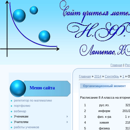
Главная
|
Ре
Главная
»
2014
»
Сентябрь
»
1
» О
Организационный момент
Меню сайта
Расписание 8 А класса на вторни
репетитор по математике
1
рус.яз.
32
портфолио
2
информ
201/
вебинар
Ученикам
3
физ. к-ра
1 э
Учителям
4
химия
21
работы учеников
5
физика
31