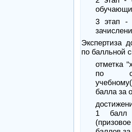
обучающи
3 этап -
зачислен
Экспертиза д
по балльной с
отметка "
по соот
учебному(
балла за 
достижени
1 балл
(призово
баллов за