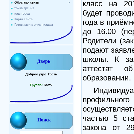
класс на 20
Обратная связь
точка зрения
будет провод
наш город
Карта сайта
года в приёмн
Готовимся к олимпиадам
до 16.00 (пе
Родители (за
подают заявл
школы. К за
Дверь
аттестат о
Доброе утро, Гость
образовании.
Группа:
Гости
Индивидуаль
профильног
осуществляет
частью 5 ста
Поиск
закона от 2