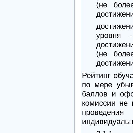
(не боле
достижени
достиже
уровня 
достижен
(не боле
достижени
Рейтинг обуч
по мере убы
баллов и офо
комиссии не 
проведени
индивидуальн