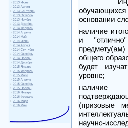
Индивид
2013 Июнь
2013 Август
обучающихся
2013 Сентябрь
2013 Октябрь
основании сл
2013 Ноябрь
2013 Декабрь
2014 Февраль
наличие итог
2014 Апрель
2014 Май
и "отлично
2014 Июнь
2014 Август
предмету(ам
2014 Сентябрь
2014 Октябрь
общего образ
2014 Ноябрь
2014 Декабрь
будет изуча
2015 Январь
2015 Февраль
уровне;
2015 Март
2015 Апрель
2015 Октябрь
наличие
2015 Ноябрь
2016 Январь
подтвержд
2016 Февраль
2016 Март
(призовые м
2016 Май
интеллекту
научно-иссле