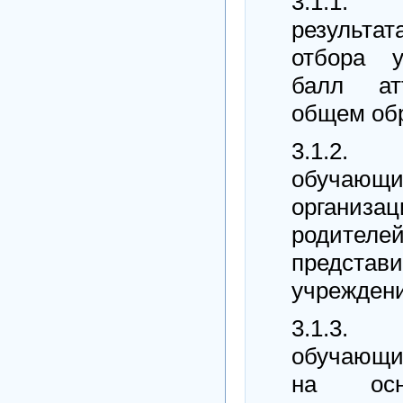
3.1.1
результа
отбора у
балл атт
общем об
3.1.
обучаю
организ
родит
представ
учреждени
3.1.3
обучающи
на осн