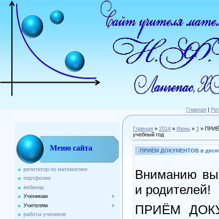
Главная
|
Ре
Главная
»
2014
»
Июнь
»
3
» ПРИЁ
учебный год
Меню сайта
ПРИЁМ ДОКУМЕНТОВ в десяты
репетитор по математике
Вниманию вып
портфолио
и родителей!
вебинар
Ученикам
Учителям
ПРИЁМ ДОКУ
работы учеников