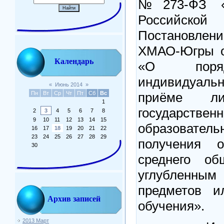
№273-ФЗ «
Российск
Постановле
ХМАО-Югры о
Календарь
«О поряд
индивидуал
«
Июнь 2014
»
приёме л
Пн
Вт
Ср
Чт
Пт
Сб
Вс
1
государствен
2
3
4
5
6
7
8
9
10
11
12
13
14
15
образователь
16
17
18
19
20
21
22
23
24
25
26
27
28
29
получения 
30
среднего об
углубленным 
предметов и
Архив записей
обучения».
2013 Март