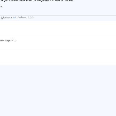
конодательной базы в части введения школьной формы.
а.
9 |
Добавил
:
inf
|
Рейтинг
:
0.0
/
0