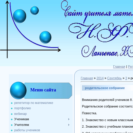
Главная
|
Ре
Главная
»
2014
»
Сентябрь
»
3
» р
родительское собрание
Меню сайта
Вниманию родителей учеников 8 
репетитор по математике
Родительское собрание состоится 
портфолио
Повестка.
вебинар
Ученикам
1. Знакомство с новым классным
Учителям
2. Знакомство с учебным планом
работы учеников