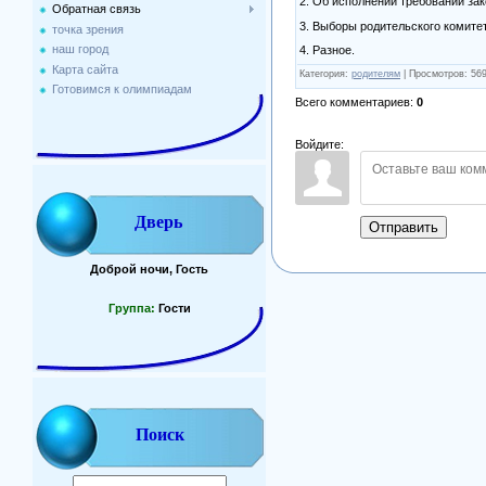
2. Об исполнении требований за
Обратная связь
3. Выборы родительского комитет
точка зрения
наш город
4. Разное.
Карта сайта
Категория
:
родителям
|
Просмотров
: 56
Готовимся к олимпиадам
Всего комментариев
:
0
Войдите:
Дверь
Отправить
Доброй ночи, Гость
Группа:
Гости
Поиск