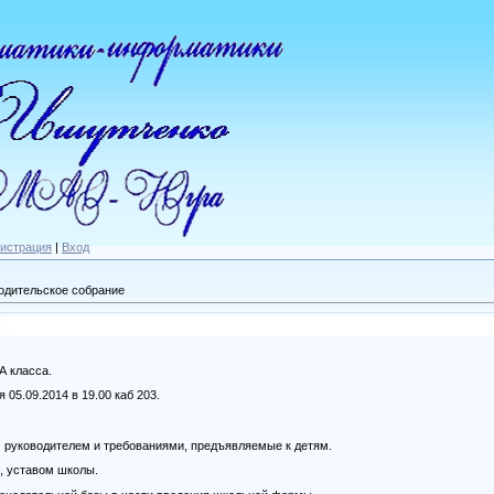
гистрация
|
Вход
одительское собрание
А класса.
05.09.2014 в 19.00 каб 203.
 руководителем и требованиями, предъявляемые к детям.
, уставом школы.