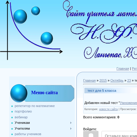
Главная
|
Ре
Главная
»
2015
»
Октябрь
»
23
» т
тест для 5 класса
Меню сайта
Добавлен новый тест "
Умножение
репетитор по математике
Категория
:
новости сайта
|
Просмотров
портфолио
Всего комментариев
:
0
вебинар
Ученикам
Учителям
Войдите:
работы учеников