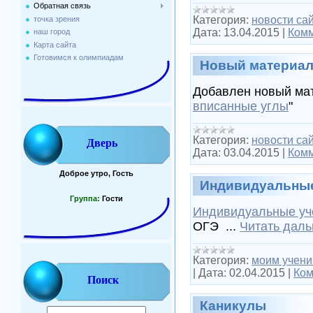
Обратная связь
Категория:
новости са
точка зрения
Дата:
13.04.2015
|
Комм
наш город
Карта сайта
Готовимся к олимпиадам
Новый материа
Добавлен новый мат
вписанные углы
"
Категория:
новости са
Дверь
Дата:
03.04.2015
|
Комм
Доброе утро, Гость
Индивидуальные
Группа:
Гости
Индивидуальные уч
ОГЭ
...
Читать даль
Категория:
моим учени
|
Дата:
02.04.2015
|
Ком
Поиск
Каникулы