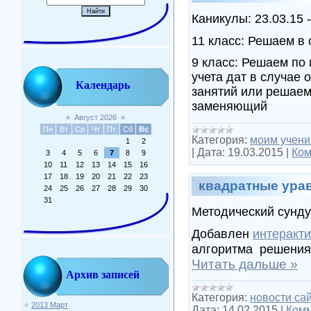
Каникулы: 23.03.15 -
11 класс: Решаем в
9 класс: Решаем по
учета дат в случае
Календарь
занятий или решаем 
заменяющий
«
Август 2026
»
Пн
Вт
Ср
Чт
Пт
Сб
Вс
Категория:
моим учени
1
2
|
Дата:
19.03.2015
|
Ком
3
4
5
6
7
8
9
10
11
12
13
14
15
16
17
18
19
20
21
22
23
квадратные ура
24
25
26
27
28
29
30
31
Методический сунду
Добавлен
интеракт
алгоритма решения
Читать дальше »
Архив записей
Категория:
новости са
2013 Март
Дата:
14.02.2015
|
Комм