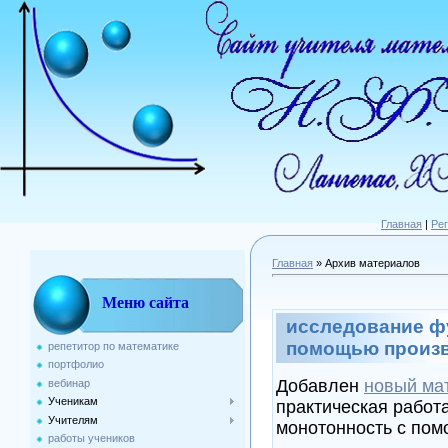
Главная
|
Ре
Главная
»
Архив материалов
Меню сайта
исследование ф
помощью произ
репетитор по математике
портфолио
Добавлен
новый ма
вебинар
Ученикам
практическая работ
Учителям
монотонность с по
работы учеников